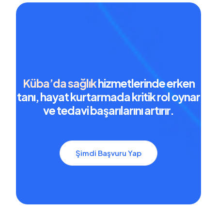
Küba’da sağlık
hizmetlerinde erken
tanı, hayat kurtarmada kritik rol oynar
ve tedavi başarılarını artırır.
Şimdi Başvuru Yap