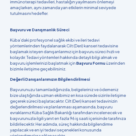
immünoterapi tedavileri, hastalığın yayılmasını önlemeyi
amaçlarken, aynı zamanda yan etkilerin minimal seviyede
tutulmasını hedefler.
Başvuru ve Danışmanlık Süreci
Küba’daki profesyonel sağlık ekibi ve ileri tedavi
yöntemlerinden faydalanarak Cilt (Deri) kanseri tedavisine
başlamak isteyen danışanlarımız için başvuru süreci hızlı ve
kolaydır. Tedavi yöntemleri hakkında detaylı bilgi almak ve
başvuru işlemlerinizi başlatmak için
Başvuru Formu
üzerinden
bizimle iletişime geçebilirsiniz.
Değerli Danışanlarımızın Bilgilendirilmesi
Başvurunuzu tamamladığınızda, belgeleriniz ve ödemeniz
bize ulaştığında uzman ekibimiz en kısa sürede sizinle iletişime
geçerek süreci başlatacaktır. Cilt (Deri) kanseri tedavinizin
değerlendirilmesi ve planlanması aşamasında, başvuru
evraklarınız Küba Sağlık Bakanlığı tarafından incelenecek ve
başvurunuzla ilgili yanıt en fazla 96 iş saati içerisinde tarafınıza
bildirilecektir. Her adımda, süreç hakkında bilgilendirme
yapılacak ve en iyi tedavi seçenekleri konusunda
yönlendirmeler sağlanacaktır.