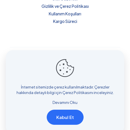
Gizlilik ve Çerez Politikası
Kullanım Koşulları
Kargo Süreci
Küba’da Sağlık ve Danışmanlık Hizmetleri bir
Mydn Group
Sağlık Turizm Tic. Ltd. Şti.
kuruluşudur.
Copyright © 2018 Küba'da Sağlık ve Danışmanlık
Hizmetleri . Designed and Developed by
BlipCo.Tech
İnternet sitemizde çerez kullanılmaktadır. Çerezler
hakkında detaylı bilgi için
Çerez Politikasını
inceleyiniz.
Devamını Oku
Kabul Et