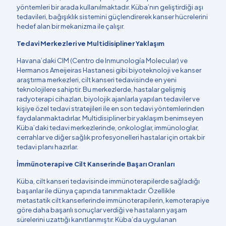
yöntemleri bir arada kullanılmaktadır. Küba’nın geliştirdiği aşı
tedavileri, bağışıklık sistemini güçlendirerek kanser hücrelerini
hedef alan bir mekanizma ile çalışır.
Tedavi Merkezleri ve Multidisipliner Yaklaşım
Havana’daki CIM (Centro de Inmunología Molecular) ve
Hermanos Ameijeiras Hastanesi gibi biyoteknoloji ve kanser
araştırma merkezleri, cilt kanseri tedavisinde en yeni
teknolojilere sahiptir. Bu merkezlerde, hastalar gelişmiş
radyoterapi cihazları, biyolojik ajanlarla yapılan tedaviler ve
kişiye özel tedavi stratejileri ile en son tedavi yöntemlerinden
faydalanmaktadırlar. Multidisipliner bir yaklaşım benimseyen
Küba’daki tedavi merkezlerinde, onkologlar, immünologlar,
cerrahlar ve diğer sağlık profesyonelleri hastalar için ortak bir
tedavi planı hazırlar.
İmmünoterapi ve Cilt Kanserinde Başarı Oranları
Küba, cilt kanseri tedavisinde immünoterapilerde sağladığı
başarılar ile dünya çapında tanınmaktadır. Özellikle
metastatik cilt kanserlerinde immünoterapilerin, kemoterapiye
göre daha başarılı sonuçlar verdiği ve hastaların yaşam
sürelerini uzattığı kanıtlanmıştır. Küba’da uygulanan