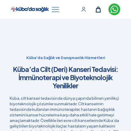
Küba'da Sağlık ve Danışmanlık Hizmetleri
Küba’da Cilt (Deri) Kanseri Tedavisi:
İmmünoterapi ve Biyoteknolojik
Yenilikler
Küba, cilt kanseri tedavisinde dünya çapında bilinen yenilikçi
biyoteknolojik çözümler sunmaktadır. Cilt kanserinin
tedavisinde kullanılan immünoterapiler, hastanın bağışıklık
sistemini kanser hücrelerine karşı daha etkili hale getirmeyi
amaçlamaktadır. Özellikle ileri evre cilt kanserlerinde Küba’da
geliştirilen biyoteknolojik ilaçlar, hastaların yaşam kalitesini