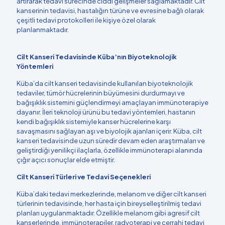
artırarak tedavi sürecinde ciddi gelişmeler sağlamaktadır. Cilt
kanserinin tedavisi, hastalığın türüne ve evresine bağlı olarak
çeşitli tedavi protokolleri ile kişiye özel olarak
planlanmaktadır.
Cilt Kanseri Tedavisinde Küba’nın Biyoteknolojik
Yöntemleri
Küba’da cilt kanseri tedavisinde kullanılan biyoteknolojik
tedaviler, tümör hücrelerinin büyümesini durdurmayı ve
bağışıklık sistemini güçlendirmeyi amaçlayan immünoterapiye
dayanır. İleri teknoloji ürünü bu tedavi yöntemleri, hastanın
kendi bağışıklık sistemiyle kanser hücrelerine karşı
savaşmasını sağlayan aşı ve biyolojik ajanları içerir. Küba, cilt
kanseri tedavisinde uzun süredir devam eden araştırmaları ve
geliştirdiği yenilikçi ilaçlarla, özellikle immünoterapi alanında
çığır açıcı sonuçlar elde etmiştir.
Cilt Kanseri Türleri ve Tedavi Seçenekleri
Küba’daki tedavi merkezlerinde, melanom ve diğer cilt kanseri
türlerinin tedavisinde, her hasta için bireyselleştirilmiş tedavi
planları uygulanmaktadır. Özellikle melanom gibi agresif cilt
kanserlerinde, immünoterapiler, radyoterapi ve cerrahi tedavi