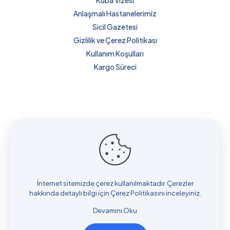
Küba Vizesi
Anlaşmalı Hastanelerimiz
Sicil Gazetesi
Gizlilik ve Çerez Politikası
Kullanım Koşulları
Kargo Süreci
Küba’da Sağlık ve Danışmanlık Hizmetleri bir
Mydn Group
Sağlık Turizm Tic. Ltd. Şti.
kuruluşudur.
Copyright © 2018 Küba'da Sağlık ve Danışmanlık
Hizmetleri . Designed and Developed by
BlipCo.Tech
İnternet sitemizde çerez kullanılmaktadır. Çerezler
hakkında detaylı bilgi için
Çerez Politikasını
inceleyiniz.
Devamını Oku