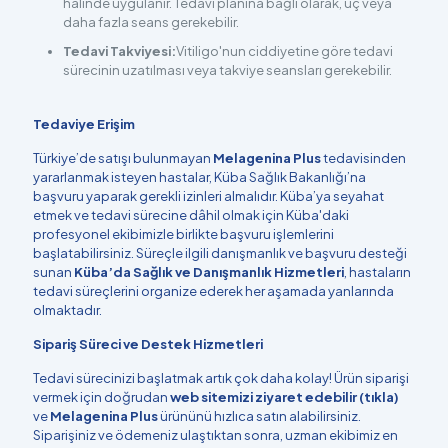
halinde uygulanır. Tedavi planına bağlı olarak, üç veya
daha fazla seans gerekebilir.
Tedavi Takviyesi:
Vitiligo'nun ciddiyetine göre tedavi
sürecinin uzatılması veya takviye seansları gerekebilir.
Tedaviye Erişim
Türkiye’de satışı bulunmayan
Melagenina Plus
tedavisinden
yararlanmak isteyen hastalar, Küba Sağlık Bakanlığı’na
başvuru yaparak gerekli izinleri almalıdır. Küba’ya seyahat
etmek ve tedavi sürecine dâhil olmak için Küba'daki
profesyonel ekibimizle birlikte başvuru işlemlerini
başlatabilirsiniz. Süreçle ilgili danışmanlık ve başvuru desteği
sunan
Küba’da Sağlık ve Danışmanlık Hizmetleri
, hastaların
tedavi süreçlerini organize ederek her aşamada yanlarında
olmaktadır.
Sipariş Süreci ve Destek Hizmetleri
Tedavi sürecinizi başlatmak artık çok daha kolay! Ürün siparişi
vermek için doğrudan
web sitemizi ziyaret edebilir (tıkla)
ve
Melagenina Plus
ürününü hızlıca satın alabilirsiniz.
Siparişiniz ve ödemeniz ulaştıktan sonra, uzman ekibimiz en