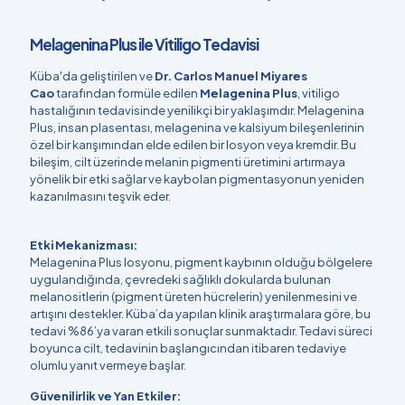
Melagenina Plus ile Vitiligo Tedavisi
Küba'da geliştirilen ve
Dr. Carlos Manuel Miyares
Cao
tarafından formüle edilen
Melagenina Plus
, vitiligo
hastalığının tedavisinde yenilikçi bir yaklaşımdır. Melagenina
Plus, insan plasentası, melagenina ve kalsiyum bileşenlerinin
özel bir karışımından elde edilen bir losyon veya kremdir. Bu
bileşim, cilt üzerinde melanin pigmenti üretimini artırmaya
yönelik bir etki sağlar ve kaybolan pigmentasyonun yeniden
kazanılmasını teşvik eder.
Etki Mekanizması:
Melagenina Plus losyonu, pigment kaybının olduğu bölgelere
uygulandığında, çevredeki sağlıklı dokularda bulunan
melanositlerin (pigment üreten hücrelerin) yenilenmesini ve
artışını destekler. Küba’da yapılan klinik araştırmalara göre, bu
tedavi %86’ya varan etkili sonuçlar sunmaktadır. Tedavi süreci
boyunca cilt, tedavinin başlangıcından itibaren tedaviye
olumlu yanıt vermeye başlar.
Güvenilirlik ve Yan Etkiler: