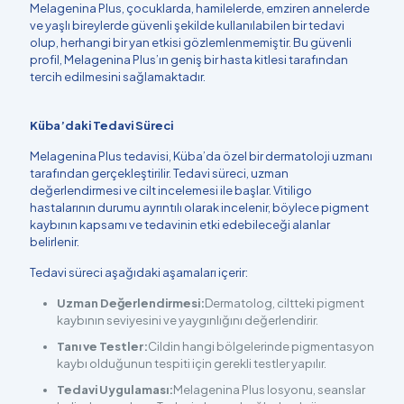
Melagenina Plus, çocuklarda, hamilelerde, emziren annelerde
ve yaşlı bireylerde güvenli şekilde kullanılabilen bir tedavi
olup, herhangi bir yan etkisi gözlemlenmemiştir. Bu güvenli
profil, Melagenina Plus’ın geniş bir hasta kitlesi tarafından
tercih edilmesini sağlamaktadır.
Küba’daki Tedavi Süreci
Melagenina Plus tedavisi, Küba’da özel bir dermatoloji uzmanı
tarafından gerçekleştirilir. Tedavi süreci, uzman
değerlendirmesi ve cilt incelemesi ile başlar. Vitiligo
hastalarının durumu ayrıntılı olarak incelenir, böylece pigment
kaybının kapsamı ve tedavinin etki edebileceği alanlar
belirlenir.
Tedavi süreci aşağıdaki aşamaları içerir:
Uzman Değerlendirmesi:
Dermatolog, ciltteki pigment
kaybının seviyesini ve yaygınlığını değerlendirir.
Tanı ve Testler:
Cildin hangi bölgelerinde pigmentasyon
kaybı olduğunun tespiti için gerekli testler yapılır.
Tedavi Uygulaması:
Melagenina Plus losyonu, seanslar