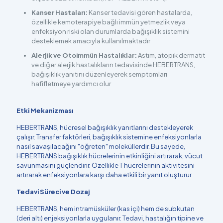
Kanser Hastaları:
Kanser tedavisi gören hastalarda,
özellikle kemoterapiye bağlı immün yetmezlik veya
enfeksiyon riski olan durumlarda bağışıklık sistemini
desteklemek amacıyla kullanılmaktadır
Alerjik ve Otoimmün Hastalıklar:
Astım, atopik dermatit
ve diğer alerjik hastalıkların tedavisinde HEBERTRANS,
bağışıklık yanıtını düzenleyerek semptomları
hafifletmeye yardımcı olur
Etki Mekanizması
HEBERTRANS, hücresel bağışıklık yanıtlarını destekleyerek
çalışır. Transfer faktörleri, bağışıklık sistemine enfeksiyonlarla
nasıl savaşılacağını "öğreten" moleküllerdir. Bu sayede,
HEBERTRANS bağışıklık hücrelerinin etkinliğini artırarak, vücut
savunmasını güçlendirir. Özellikle T hücrelerinin aktivitesini
artırarak enfeksiyonlara karşı daha etkili bir yanıt oluşturur​
Tedavi Süreci ve Dozaj
HEBERTRANS, hem intramüsküler (kas içi) hem de subkutan
(deri altı) enjeksiyonlarla uygulanır. Tedavi, hastalığın tipine ve