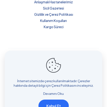
Anlaşmalı Hastanelerimiz
Sicil Gazetesi
Gizlilik ve Çerez Politikası
Kullanım Koşulları
Kargo Süreci
Küba’da Sağlık ve Danışmanlık Hizmetleri bir
Mydn Group
Sağlık Turizm Tic. Ltd. Şti.
kuruluşudur.
Copyright © 2018 Küba'da Sağlık ve Danışmanlık
Hizmetleri . Designed and Developed by
BlipCo.Tech
İnternet sitemizde çerez kullanılmaktadır. Çerezler
hakkında detaylı bilgi için
Çerez Politikasını
inceleyiniz.
Devamını Oku
Kabul Et