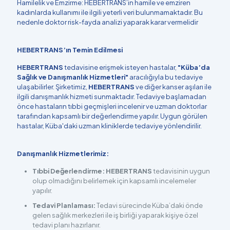
Hamilelik ve Emzirme: HEBERTRANS’in hamile ve emziren
kadınlarda kullanımı ile ilgili yeterli veri bulunmamaktadır. Bu
nedenle doktor risk-fayda analizi yaparak karar vermelidir
HEBERTRANS’ın Temin Edilmesi
HEBERTRANS
tedavisine erişmek isteyen hastalar,
"Küba’da
Sağlık ve Danışmanlık Hizmetleri"
aracılığıyla bu tedaviye
ulaşabilirler. Şirketimiz,
HEBERTRANS
ve diğer kanser aşıları ile
ilgili danışmanlık hizmeti sunmaktadır. Tedaviye başlamadan
önce hastaların tıbbi geçmişleri incelenir ve uzman doktorlar
tarafından kapsamlı bir değerlendirme yapılır. Uygun görülen
hastalar, Küba'daki uzman kliniklerde tedaviye yönlendirilir.
Danışmanlık Hizmetlerimiz:
Tıbbi Değerlendirme:
HEBERTRANS
tedavisinin uygun
olup olmadığını belirlemek için kapsamlı incelemeler
yapılır.
Tedavi Planlaması:
Tedavi sürecinde Küba’daki önde
gelen sağlık merkezleri ile iş birliği yaparak kişiye özel
tedavi planı hazırlanır.