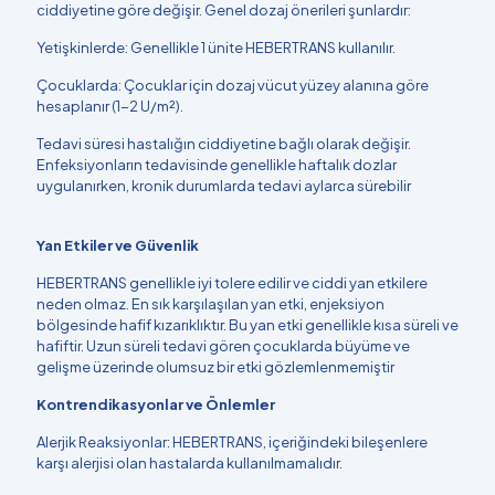
ciddiyetine göre değişir. Genel dozaj önerileri şunlardır:
Yetişkinlerde: Genellikle 1 ünite HEBERTRANS kullanılır.
Çocuklarda: Çocuklar için dozaj vücut yüzey alanına göre
hesaplanır (1-2 U/m²).
Tedavi süresi hastalığın ciddiyetine bağlı olarak değişir.
Enfeksiyonların tedavisinde genellikle haftalık dozlar
uygulanırken, kronik durumlarda tedavi aylarca sürebilir​
Yan Etkiler ve Güvenlik
HEBERTRANS genellikle iyi tolere edilir ve ciddi yan etkilere
neden olmaz. En sık karşılaşılan yan etki, enjeksiyon
bölgesinde hafif kızarıklıktır. Bu yan etki genellikle kısa süreli ve
hafiftir. Uzun süreli tedavi gören çocuklarda büyüme ve
gelişme üzerinde olumsuz bir etki gözlemlenmemiştir​
Kontrendikasyonlar ve Önlemler
Alerjik Reaksiyonlar: HEBERTRANS, içeriğindeki bileşenlere
karşı alerjisi olan hastalarda kullanılmamalıdır.