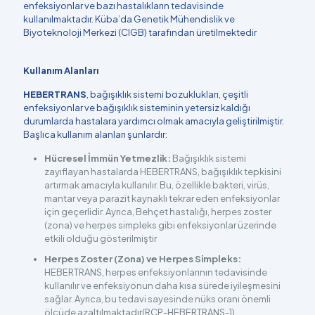
enfeksiyonlar ve bazı hastalıkların tedavisinde
kullanılmaktadır. Küba’da Genetik Mühendislik ve
Biyoteknoloji Merkezi (CIGB) tarafından üretilmektedir
Kullanım Alanları
HEBERTRANS
, bağışıklık sistemi bozuklukları, çeşitli
enfeksiyonlar ve bağışıklık sisteminin yetersiz kaldığı
durumlarda hastalara yardımcı olmak amacıyla geliştirilmiştir.
Başlıca kullanım alanları şunlardır:
Hücresel İmmün Yetmezlik:
Bağışıklık sistemi
zayıflayan hastalarda HEBERTRANS, bağışıklık tepkisini
artırmak amacıyla kullanılır. Bu, özellikle bakteri, virüs,
mantar veya parazit kaynaklı tekrar eden enfeksiyonlar
için geçerlidir. Ayrıca, Behçet hastalığı, herpes zoster
(zona) ve herpes simpleks gibi enfeksiyonlar üzerinde
etkili olduğu gösterilmiştir​
Herpes Zoster (Zona) ve Herpes Simpleks:
HEBERTRANS, herpes enfeksiyonlarının tedavisinde
kullanılır ve enfeksiyonun daha kısa sürede iyileşmesini
sağlar. Ayrıca, bu tedavi sayesinde nüks oranı önemli
ölçüde azaltılmaktadır​(RCP-HEBERTRANS-1).