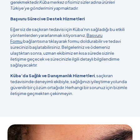
gerekmektedir.
Küba merkez ofisimiz sizler adına ürünleri
Türkiye'ye gönderimini yapmaktadır.
Başvuru Süreci ve Destek Hizmetleri
Eğer siz de saçkıran tedavisi için Küba'nın sağladığı bu etkili
yöntemlerden yararlanmak istiyorsanız,
Başvuru
Formu
bağlantısına tıklayarak formu doldurabilir ve tedavi
sürecinizi başlatabilirsiniz. Belgeleriniz ve ödemeniz
ulaştıktan sonra, uzman ekibimiz en kısa sürede sizinle
iletişime geçecek ve sürecinizle ilgili detaylı bilgilendirme
sağlayacaktır.
Küba’da Sağlık ve Danışmanlık Hizmetleri
, saçkıran
tedavisinde deneyimli ekibiyle, sağlığınızı iyileştirme yolunda
güvenilir bir çözüm ortağıdır. Herhangi bir sorunuz için bizimle
iletişime geçmekten çekinmeyin.