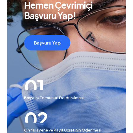
Hemen Çevrimiçi
Başvuru Yap!
Başvuru Yap
Başvuru Formunun Doldurulması
Ön Muayene ve Kayıt Ücretinin Ödenmesi