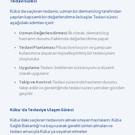
Tedavi Süreci
Küba’da saçkıran tedavisi, uzman bir dermatolog tarafından
yapılan kapsamlı bir değerlendirme ile başlar. Tedavi süreci
aşağıdaki adımları içerir:
Uzman Değerlendirmesi:
İlk olarak, dermatolog
hastanın durumu hakkında değerlendirme yapar.
Tedavi Planlaması:
Piloactive losyon ve şampuan
kullanımına dayanan kişiselleştirilmiş bir tedavi planı
oluşturulur.
Uygulama:
Tedavi, belirlenen süre boyunca düzenli
olarak uygulanır.
Takip ve Kontrol:
Tedavi sürecinde hastanın durumu
takip edilir ve gerektiğinde tedavi süreci yeniden gözden
geçirilir.
Küba’da Tedaviye Ulaşım Süreci
Küba’daki saçkıran tedavisini almak isteyen hastaların, Küba
Sağlık Bakanlığı’na başvurarak gerekli izinleri almaları ve
tedavi amacıyla Küba’ya seyahat etmeleri