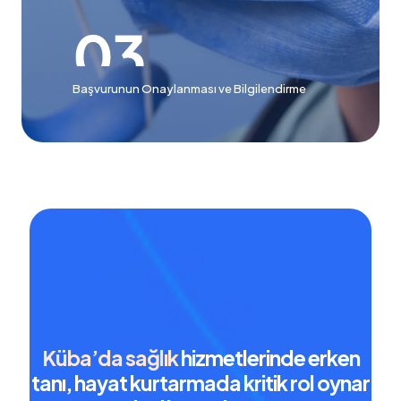
Başvurunun Onaylanması ve Bilgilendirme
Küba’da sağlık
hizmetlerinde erken
tanı, hayat kurtarmada kritik rol oynar