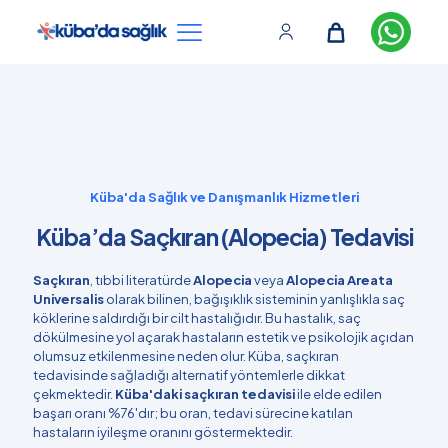
Küba'da Sağlık ve Danışmanlık Hizmetleri
Küba’da Saçkıran (Alopecia) Tedavisi
Saçkıran
, tıbbi literatürde
Alopecia
veya
Alopecia Areata
Universalis
olarak bilinen, bağışıklık sisteminin yanlışlıkla saç
köklerine saldırdığı bir cilt hastalığıdır. Bu hastalık, saç
dökülmesine yol açarak hastaların estetik ve psikolojik açıdan
olumsuz etkilenmesine neden olur. Küba, saçkıran
tedavisinde sağladığı alternatif yöntemlerle dikkat
çekmektedir.
Küba'daki saçkıran tedavisi
ile elde edilen
başarı oranı %76'dır; bu oran, tedavi sürecine katılan
hastaların iyileşme oranını göstermektedir.