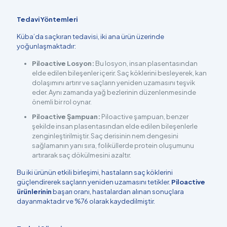
Tedavi Yöntemleri
Küba’da saçkıran tedavisi, iki ana ürün üzerinde
yoğunlaşmaktadır:
Piloactive Losyon:
Bu losyon, insan plasentasından
elde edilen bileşenler içerir. Saç köklerini besleyerek, kan
dolaşımını artırır ve saçların yeniden uzamasını teşvik
eder. Aynı zamanda yağ bezlerinin düzenlenmesinde
önemli bir rol oynar.
Piloactive Şampuan:
Piloactive şampuan, benzer
şekilde insan plasentasından elde edilen bileşenlerle
zenginleştirilmiştir. Saç derisinin nem dengesini
sağlamanın yanı sıra, foliküllerde protein oluşumunu
artırarak saç dökülmesini azaltır.
Bu iki ürünün etkili birleşimi, hastaların saç köklerini
güçlendirerek saçların yeniden uzamasını tetikler.
Piloactive
ürünlerinin
başarı oranı, hastalardan alınan sonuçlara
dayanmaktadır ve %76 olarak kaydedilmiştir.