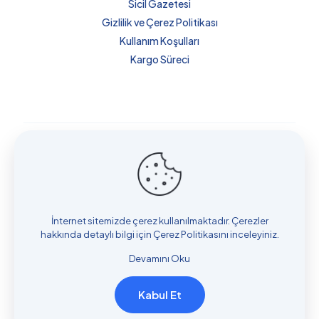
Sicil Gazetesi
Gizlilik ve Çerez Politikası
Kullanım Koşulları
Kargo Süreci
Küba’da Sağlık ve Danışmanlık Hizmetleri bir
Mydn Group
Sağlık Turizm Tic. Ltd. Şti.
kuruluşudur.
Copyright © 2018 Küba'da Sağlık ve Danışmanlık
Hizmetleri . Designed and Developed by
BlipCo.Tech
İnternet sitemizde çerez kullanılmaktadır. Çerezler
hakkında detaylı bilgi için
Çerez Politikasını
inceleyiniz.
Devamını Oku
Kabul Et