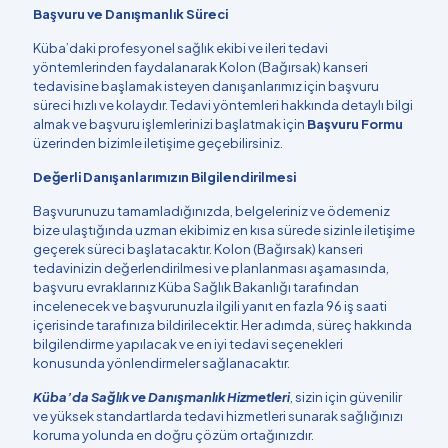
Başvuru ve Danışmanlık Süreci
Küba’daki profesyonel sağlık ekibi ve ileri tedavi
yöntemlerinden faydalanarak Kolon (Bağırsak) kanseri
tedavisine başlamak isteyen danışanlarımız için başvuru
süreci hızlı ve kolaydır. Tedavi yöntemleri hakkında detaylı bilgi
almak ve başvuru işlemlerinizi başlatmak için
Başvuru Formu
üzerinden bizimle iletişime geçebilirsiniz.
Değerli Danışanlarımızın Bilgilendirilmesi
Başvurunuzu tamamladığınızda, belgeleriniz ve ödemeniz
bize ulaştığında uzman ekibimiz en kısa sürede sizinle iletişime
geçerek süreci başlatacaktır. Kolon (Bağırsak) kanseri
tedavinizin değerlendirilmesi ve planlanması aşamasında,
başvuru evraklarınız Küba Sağlık Bakanlığı tarafından
incelenecek ve başvurunuzla ilgili yanıt en fazla 96 iş saati
içerisinde tarafınıza bildirilecektir. Her adımda, süreç hakkında
bilgilendirme yapılacak ve en iyi tedavi seçenekleri
konusunda yönlendirmeler sağlanacaktır.
Küba’da Sağlık ve Danışmanlık Hizmetleri
, sizin için güvenilir
ve yüksek standartlarda tedavi hizmetleri sunarak sağlığınızı
koruma yolunda en doğru çözüm ortağınızdır.