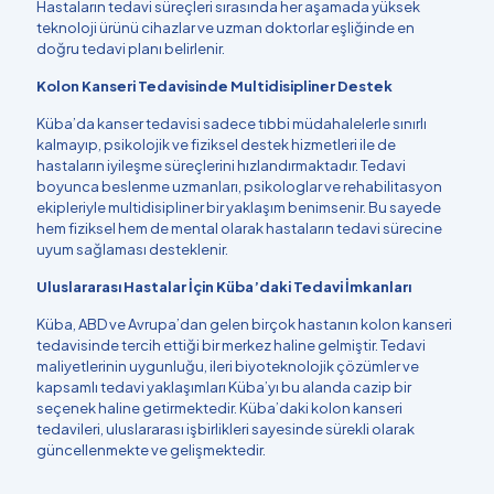
Hastaların tedavi süreçleri sırasında her aşamada yüksek
teknoloji ürünü cihazlar ve uzman doktorlar eşliğinde en
doğru tedavi planı belirlenir.
Kolon Kanseri Tedavisinde Multidisipliner Destek
Küba’da kanser tedavisi sadece tıbbi müdahalelerle sınırlı
kalmayıp, psikolojik ve fiziksel destek hizmetleri ile de
hastaların iyileşme süreçlerini hızlandırmaktadır. Tedavi
boyunca beslenme uzmanları, psikologlar ve rehabilitasyon
ekipleriyle multidisipliner bir yaklaşım benimsenir. Bu sayede
hem fiziksel hem de mental olarak hastaların tedavi sürecine
uyum sağlaması desteklenir.
Uluslararası Hastalar İçin Küba’daki Tedavi İmkanları
Küba, ABD ve Avrupa’dan gelen birçok hastanın kolon kanseri
tedavisinde tercih ettiği bir merkez haline gelmiştir. Tedavi
maliyetlerinin uygunluğu, ileri biyoteknolojik çözümler ve
kapsamlı tedavi yaklaşımları Küba’yı bu alanda cazip bir
seçenek haline getirmektedir. Küba’daki kolon kanseri
tedavileri, uluslararası işbirlikleri sayesinde sürekli olarak
güncellenmekte ve gelişmektedir.