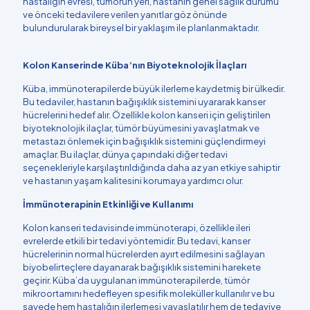
hastalığın evresi, tümörün yeri, hastanın genel sağlık durumu
ve önceki tedavilere verilen yanıtlar göz önünde
bulundurularak bireysel bir yaklaşım ile planlanmaktadır.
Kolon Kanserinde Küba’nın Biyoteknolojik İlaçları
Küba, immünoterapilerde büyük ilerleme kaydetmiş bir ülkedir.
Bu tedaviler, hastanın bağışıklık sistemini uyararak kanser
hücrelerini hedef alır. Özellikle kolon kanseri için geliştirilen
biyoteknolojik ilaçlar, tümör büyümesini yavaşlatmak ve
metastazı önlemek için bağışıklık sistemini güçlendirmeyi
amaçlar. Bu ilaçlar, dünya çapındaki diğer tedavi
seçenekleriyle karşılaştırıldığında daha az yan etkiye sahiptir
ve hastanın yaşam kalitesini korumaya yardımcı olur.
İmmünoterapinin Etkinliği ve Kullanımı
Kolon kanseri tedavisinde immünoterapi, özellikle ileri
evrelerde etkili bir tedavi yöntemidir. Bu tedavi, kanser
hücrelerinin normal hücrelerden ayırt edilmesini sağlayan
biyobelirteçlere dayanarak bağışıklık sistemini harekete
geçirir. Küba’da uygulanan immünoterapilerde, tümör
mikroortamını hedefleyen spesifik moleküller kullanılır ve bu
sayede hem hastalığın ilerlemesi yavaşlatılır hem de tedaviye