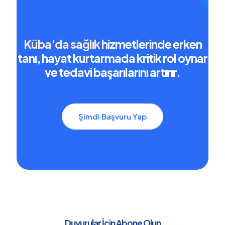
Küba’da sağlık
hizmetlerinde erken
tanı, hayat kurtarmada kritik rol oynar
ve tedavi başarılarını artırır.
Şimdi Başvuru Yap
Duyurular İçin Abone Olun