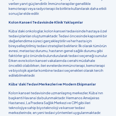
verilen yanıt güçlendirilir. İmmünoterapiler genellikle
kemoterapi veya radyoterapi ile birlikte kullanılarak daha etkili
sonuçlar elde edilir.
Kolon Kanseri Tedavisinde Klinik Yaklaşımlar
Küba’daki onkologlar, kolon kanseri tedavisinde hastaya özel
tedavi planları oluşturmaktadır. Tedavi öncesinde kapsamlı bir
değerlendirme süreci gerçekleştirilir ve her hasta için
bireyselleştirilmiş tedavi stratejileri belirlenir. İlk olarak tümörün
evresi, metastaz durumu, hastanın genel sağlık durumu gibi
faktörler göz önünde bulundurularak tedavi seçeneği sunulur.
Erken evre kolon kanseri vakalarında cerrahi müdahale
öncelikli olabilirken, ileri evrelerde immünoterapi, kemoterapi
ve biyolojik ajanlar kombine tedavi seçenekleri olarak tercih
edilebilmektedir.
Küba’daki Tedavi Merkezleri ve Modern Ekipmanlar
Kolon kanseri tedavisinde uzmanlaşmış merkezler, Küba’nın
başkenti Havana’da bulunmaktadır. Hermanos Ameijeiras
Hastanesi, La Pradera Sağlık Merkezi ve CIM gibi ileri
teknolojiye sahip biyoteknoloji ve kanser tedavi
merkezlerinde, en yeni tedavi yöntemleri uygulanmaktadır.