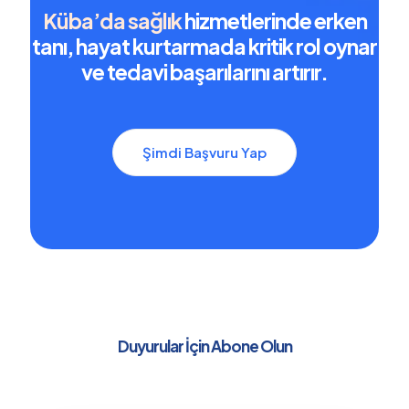
Küba’da sağlık
hizmetlerinde erken
tanı, hayat kurtarmada kritik rol oynar
ve tedavi başarılarını artırır.
Şimdi Başvuru Yap
Duyurular İçin Abone Olun