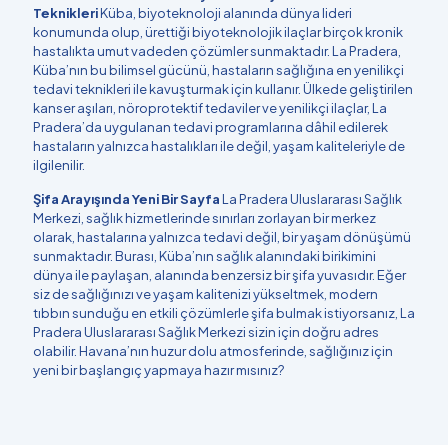
Teknikleri
Küba, biyoteknoloji alanında dünya lideri
konumunda olup, ürettiği biyoteknolojik ilaçlar birçok kronik
hastalıkta umut vadeden çözümler sunmaktadır. La Pradera,
Küba’nın bu bilimsel gücünü, hastaların sağlığına en yenilikçi
tedavi teknikleri ile kavuşturmak için kullanır. Ülkede geliştirilen
kanser aşıları, nöroprotektif tedaviler ve yenilikçi ilaçlar, La
Pradera’da uygulanan tedavi programlarına dâhil edilerek
hastaların yalnızca hastalıkları ile değil, yaşam kaliteleriyle de
ilgilenilir.
Şifa Arayışında Yeni Bir Sayfa
La Pradera Uluslararası Sağlık
Merkezi, sağlık hizmetlerinde sınırları zorlayan bir merkez
olarak, hastalarına yalnızca tedavi değil, bir yaşam dönüşümü
sunmaktadır. Burası, Küba’nın sağlık alanındaki birikimini
dünya ile paylaşan, alanında benzersiz bir şifa yuvasıdır. Eğer
siz de sağlığınızı ve yaşam kalitenizi yükseltmek, modern
tıbbın sunduğu en etkili çözümlerle şifa bulmak istiyorsanız, La
Pradera Uluslararası Sağlık Merkezi sizin için doğru adres
olabilir. Havana’nın huzur dolu atmosferinde, sağlığınız için
yeni bir başlangıç yapmaya hazır mısınız?