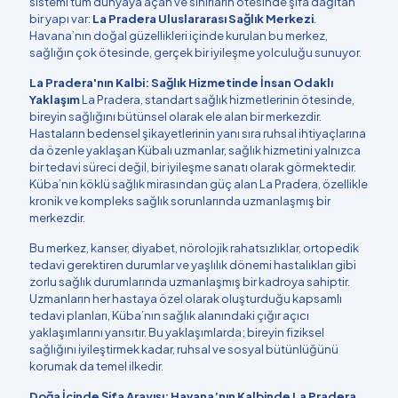
sistemi tüm dünyaya açan ve sınırların ötesinde şifa dağıtan
bir yapı var:
La Pradera Uluslararası Sağlık Merkezi
.
Havana’nın doğal güzellikleri içinde kurulan bu merkez,
sağlığın çok ötesinde, gerçek bir iyileşme yolculuğu sunuyor.
La Pradera'nın Kalbi: Sağlık Hizmetinde İnsan Odaklı
Yaklaşım
La Pradera, standart sağlık hizmetlerinin ötesinde,
bireyin sağlığını bütünsel olarak ele alan bir merkezdir.
Hastaların bedensel şikayetlerinin yanı sıra ruhsal ihtiyaçlarına
da özenle yaklaşan Kübalı uzmanlar, sağlık hizmetini yalnızca
bir tedavi süreci değil, bir iyileşme sanatı olarak görmektedir.
Küba’nın köklü sağlık mirasından güç alan La Pradera, özellikle
kronik ve kompleks sağlık sorunlarında uzmanlaşmış bir
merkezdir.
Bu merkez, kanser, diyabet, nörolojik rahatsızlıklar, ortopedik
tedavi gerektiren durumlar ve yaşlılık dönemi hastalıkları gibi
zorlu sağlık durumlarında uzmanlaşmış bir kadroya sahiptir.
Uzmanların her hastaya özel olarak oluşturduğu kapsamlı
tedavi planları, Küba’nın sağlık alanındaki çığır açıcı
yaklaşımlarını yansıtır. Bu yaklaşımlarda; bireyin fiziksel
sağlığını iyileştirmek kadar, ruhsal ve sosyal bütünlüğünü
korumak da temel ilkedir.
Doğa İçinde Şifa Arayışı: Havana’nın Kalbinde La Pradera