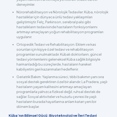
deneyimler.
Nörorehabilitasyon ve Nörolojik Tedaviler: Küba, nörolojik
hastalıklar için dünyaca ünlü tedavi yaklaşımları
geliştirmiştir. Felç, Parkinson, serebral palsi gibi
hastalıkların tedavisinde hastaların fonksiyonlarını
artırmayı amaçlayan yoğun rehabilitasyon programları
uygulanır.
Ortopedik Tedavi ve Rehabilitasyon: Eklem ve kas
sorunları için kişiye özel tedavi ve rehabilitasyon
programları sunulmaktadır. Kübalı doktorların, güncel
tedavi yöntemlerini geleneksel Küba sağlık bilgisiyle
harmanladığı bu süreçlerde, hastaların hareket
kabiliyetini geri kazanmaları hedeflenir.
Geriatrik Bakım: Yaşlanma süreci, tıbbi bakımın yanı sıra
sosyal destek gerektiren özel bir alandır. La Pradera, yaşlı
hastaların yaşam kalitesini artırmayı amaçlayan
programlarla yalnızca fiziksel değil, ruhsal destek de
sağlar. Sosyal aktiviteler ve huzurlu çevresi ile yaşlı
hastaların burada hayatlarına anlam katan yeni bir
dönem başlar.
Küba’nın Bilimsel Gücü: Biyoteknoloji ve İleri Tedavi