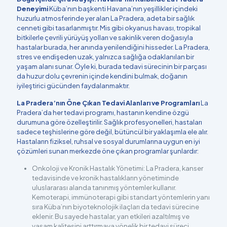
Deneyimi
Küba’nın başkenti Havana’nın yeşillikler içindeki
huzurlu atmosferinde yer alan La Pradera, adeta bir sağlık
cenneti gibi tasarlanmıştır. Mis gibi okyanus havası, tropikal
bitkilerle çevrili yürüyüş yolları ve sakinlik veren doğasıyla
hastalar burada, her anında yenilendiğini hisseder. La Pradera,
stres ve endişeden uzak, yalnızca sağlığa odaklanılan bir
yaşam alanı sunar. Öyle ki, burada tedavi sürecinin bir parçası
da huzur dolu çevrenin içinde kendini bulmak, doğanın
iyileştirici gücünden faydalanmaktır.
La Pradera’nın Öne Çıkan Tedavi Alanları ve Programları
La
Pradera’da her tedavi programı, hastanın kendine özgü
durumuna göre özelleştirilir. Sağlık profesyonelleri, hastaları
sadece teşhislerine göre değil, bütüncül bir yaklaşımla ele alır.
Hastaların fiziksel, ruhsal ve sosyal durumlarına uygun en iyi
çözümleri sunan merkezde öne çıkan programlar şunlardır:
Onkoloji ve Kronik Hastalık Yönetimi: La Pradera, kanser
tedavisinde ve kronik hastalıkların yönetiminde
uluslararası alanda tanınmış yöntemler kullanır.
Kemoterapi, immünoterapi gibi standart yöntemlerin yanı
sıra Küba’nın biyoteknolojik ilaçları da tedavi sürecine
eklenir. Bu sayede hastalar, yan etkileri azaltılmış ve
yaşam kalitesini arttırmaya yönelik bir tedavi süreci